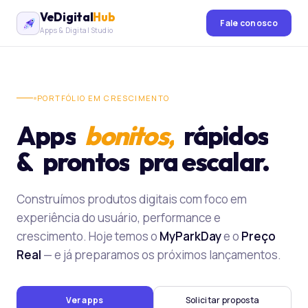
VeDigital
Hub
Fale conosco
Apps & Digital Studio
PORTFÓLIO EM CRESCIMENTO
Apps
bonitos,
rápidos
&
prontos
pra escalar.
Construímos produtos digitais com foco em
experiência do usuário, performance e
crescimento. Hoje temos o
MyParkDay
e o
Preço
Real
— e já preparamos os próximos lançamentos.
Ver apps
Solicitar proposta