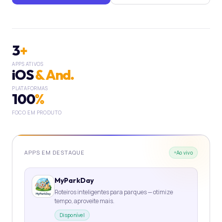
3
+
APPS ATIVOS
iOS
& And.
PLATAFORMAS
100
%
FOCO EM PRODUTO
APPS EM DESTAQUE
Ao vivo
MyParkDay
Roteiros inteligentes para parques — otimize
tempo, aproveite mais.
Disponível