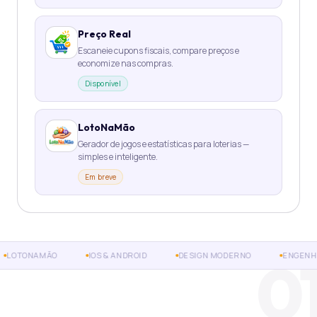
Preço Real
Escaneie cupons fiscais, compare preços e
economize nas compras.
Disponível
LotoNaMão
Gerador de jogos e estatísticas para loterias —
simples e inteligente.
Em breve
0
OTONAMÃO
IOS & ANDROID
DESIGN MODERNO
ENGENHARI